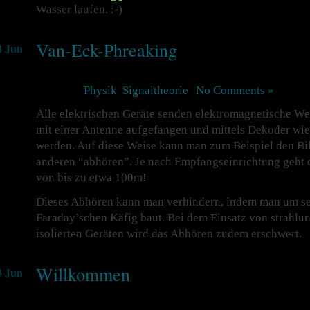
Wasser laufen.
Van-Eck-Phreaking
4 Jun
Posted in
Physik
,
Signaltheorie
|
No Comments »
Alle elektrischen Geräte senden elektromagnetische We
mit einer Antenne aufgefangen und mittels Dekoder w
werden. Auf diese Weise kann man zum Beispiel den Bil
anderen “abhören”. Je nach Empfangseinrichtung geht d
von bis zu etwa 100m!
Dieses Abhören kann man verhindern, indem man um sei
Faraday’schen Käfig baut. Bei dem Einsatz von strahl
isolierten Geräten wird das Abhören zudem erschwert.
Willkommen
3 Jun