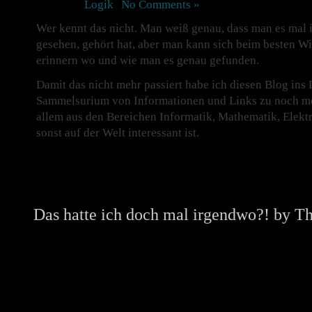
Posted in
Logik
|
No Comments »
Wer kennt das nicht. Man weiß genau, dass man es mal 
gesehen, gehört hat, aber man kann sich beim besten Wi
erinnern wo und wie man es genau gefunden.
Damit das nicht mehr passiert habe ich diesen Blog ins
Sammelsurium von Informationen und Links zu noch me
allem aus den Bereichen Informatik, Mathematik, Elekt
sonst auf der Welt interessant ist.
Das hatte ich doch mal irgendwo?! by
Th