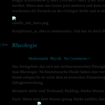
Plugin Schreibweise ([ latex ] Formel [ /latex ]) als Text
werden. Wenn man das Ganze jetzt markiert und dann in
erscheinen die Formeln an der richtigen Stelle und in d
Kompliziert, ja, aber es funktioniert. Und das ist doch 
Rheologie
4 Jun
Posted in
Mathematik
,
Physik
|
No Comments »
Das Fachgebiet, das sich mit nichtnewtonschen Flüssigk
man Rheologie. Nichtnewtonsche Fluide haben eine verä
Damit entspricht sie nicht dem newtonschen Elementarg
Zähigkeitsreibung.
Beispiele dafür sind Treibsand, Pudding, Stärke-Wasse
Fazit: Wenn man dem Wasser genug Stärke zuführt, da