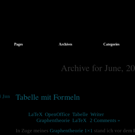
Pages
Archives
Categories
Archive for June, 2
Tabelle mit Formeln
4 Jun
Tags:
LaTeX
,
OpenOffice
,
Tabelle
,
Writer
Posted in
Graphentheorie
,
LaTeX
|
2 Comments »
In Zuge meines
Graphentheorie 1×1
stand ich vor dem 