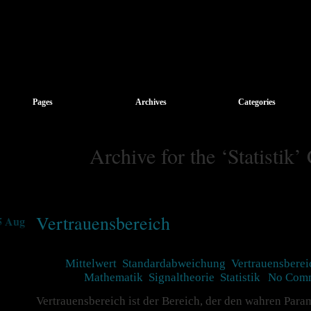
Pages
Archives
Categories
Archive for the ‘Statistik’
Vertrauensbereich
5 Aug
Tags:
Mittelwert
,
Standardabweichung
,
Vertrauensberei
Posted in
Mathematik
,
Signaltheorie
,
Statistik
|
No Comm
Vertrauensbereich ist der Bereich, der den wahren Para