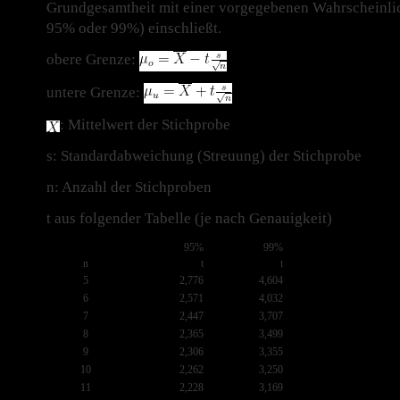
Grundgesamtheit mit einer vorgegebenen Wahrscheinlic
95% oder 99%) einschließt.
obere Grenze:
untere Grenze:
: Mittelwert der Stichprobe
s: Standardabweichung (Streuung) der Stichprobe
n: Anzahl der Stichproben
t aus folgender Tabelle (je nach Genauigkeit)
95%
99%
n
t
t
5
2,776
4,604
6
2,571
4,032
7
2,447
3,707
8
2,365
3,499
9
2,306
3,355
10
2,262
3,250
11
2,228
3,169