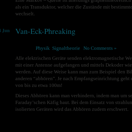
Eine Markov – Quelle ist allerdings graphentheoretisch 
als ein Transduktor, welcher die Zustände mit bestimm
wechselt.
Van-Eck-Phreaking
4 Jun
Posted in
Physik
,
Signaltheorie
|
No Comments »
Alle elektrischen Geräte senden elektromagnetische We
mit einer Antenne aufgefangen und mittels Dekoder w
werden. Auf diese Weise kann man zum Beispiel den Bil
anderen “abhören”. Je nach Empfangseinrichtung geht d
von bis zu etwa 100m!
Dieses Abhören kann man verhindern, indem man um sei
Faraday’schen Käfig baut. Bei dem Einsatz von strahl
isolierten Geräten wird das Abhören zudem erschwert.