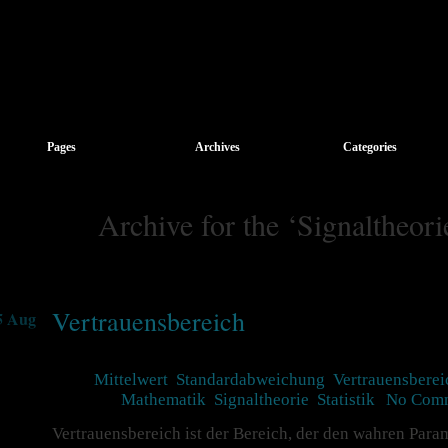
Pages
Archives
Categories
Archive for the ‘Signaltheor
Vertrauensbereich
5 Aug
Tags:
Mittelwert
,
Standardabweichung
,
Vertrauensberei
Posted in
Mathematik
,
Signaltheorie
,
Statistik
|
No Comm
Vertrauensbereich ist der Bereich, der den wahren Para