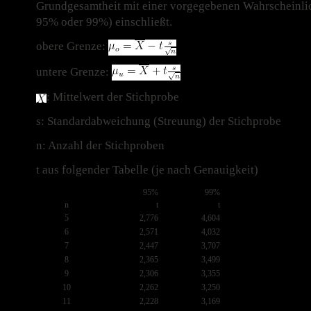
Grundgesamtheit mit einer vorgegebenen Wahrscheinlic
95% oder 99%) einschließt.
obere Grenze:
untere Grenze:
: Mittelwert der Stichprobe
s: Standardabweichung (Streuung) der Stichprobe
n: Anzahl der Stichproben
t aus folgender Tabelle (je nach Genauigkeit)
95%
99%
n
t
t
5
2,776
4,604
6
2,571
4,032
7
2,447
3,707
8
2,365
3,499
9
2,306
3,355
10
2,262
3,250
11
2,228
3,169