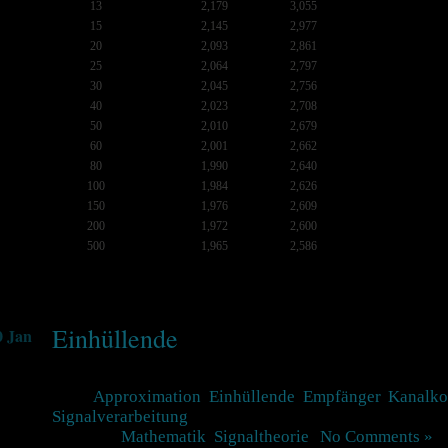
13
2,179
3,055
15
2,145
2,977
20
2,093
2,861
25
2,064
2,797
30
2,045
2,756
40
2,023
2,708
50
2,010
2,679
60
2,001
2,662
80
1,990
2,640
100
1,984
2,626
150
1,976
2,609
200
1,972
2,600
500
1,965
2,586
Einhüllende
0 Jan
Tags:
Approximation
,
Einhüllende
,
Empfänger
,
Kanalko
Signalverarbeitung
Posted in
Mathematik
,
Signaltheorie
|
No Comments »